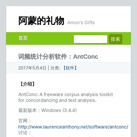
阿蒙的礼物
Amon's Gifts
首页
词频统计分析软件：AntConc
2017年5月4日 | 分类:
【软件】
【介绍】
AntConc: A freeware corpus analysis toolkit
for concordancing and text analysis.
最新版本：Windows (3.4.4)
官网：
http://www.laurenceanthony.net/software/antconc/
讨论：