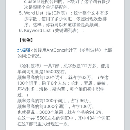
clusters是配合用的。它统计了这个词有多少
次是跟哪个单词搭配的。
Word List（语汇列表）：统计整个文本有多
少字数，使用了多少词汇，依照出现次数排
序。这样，你就可以知道哪些是高频词。
Keyword List（关键词列表）：
【实例】
北极狐
<曾经用AntConc统计了《哈利波特》七部
的词汇情况。
《哈利波特》一共7部，总字数是112万多。使用
单词词汇量是15500左右。
频率最高的前100个词汇，就占字63万。（在这
100个词里，除了6个人名：哈利，罗恩，赫敏，
邓布利多，海格，斯内普，每个咱们初中都学
过。）
频率最高的前1000个词汇，占字96万。
频率最高的前3000个词汇，占字106万。
也就是说，3000个单词，就占全书的94.6%。
在这一共15500左右的词汇中，其中4841个词汇
在这7部书里只出现过一次。