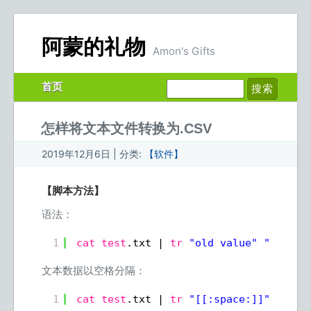
阿蒙的礼物
Amon's Gifts
首页
怎样将文本文件转换为.CSV
2019年12月6日 | 分类:
【软件】
【脚本方法】
语法：
1
cat
test
.txt | 
tr
"old value"
"new va
文本数据以空格分隔：
1
cat
test
.txt | 
tr
"[[:space:]]"
","
>