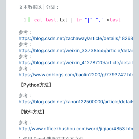
文本数据以 | 分隔：
1
cat
test
.txt | 
tr
"|"
","
>
test
.csv
参考：
https://blog.csdn.net/zachaway/article/details/182682
参考：
https://blog.csdn.net/weixin_33738555/article/detail
参考：
https://blog.csdn.net/weixin_41278720/article/details
参考：
https://www.cnblogs.com/baolin2200/p/7793742.html
【Python方法】
参考：
https://blog.csdn.net/kanon122500000/article/details
【软件方法】
参考：
http://www.officezhushou.com/word/jiqiao/4853.html
1. 使用 Excel 选择打开文本文件