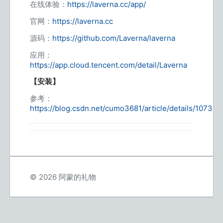
在线体验：
https://laverna.cc/app/
官网：
https://laverna.cc
源码：
https://github.com/Laverna/laverna
应用：
https://app.cloud.tencent.com/detail/Laverna
【安装】
参考：
https://blog.csdn.net/cumo3681/article/details/10739
© 2026 阿蒙的礼物