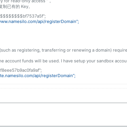
for read-only access ” 。
y 或复制已有的 Key。
0$$$$$$$$bf7537a5f”;
/www.namesilo.com/api/registerDomain”;
(such as registering, transferring or renewing a domain) require
.
the account funds will be used. I have setup your sandbox accou
f8eee57b9ac0fa9af”;
ote.namesilo.com/api/registerDomain”;