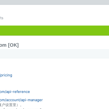
ts
m [OK]
pricing
com/api-reference
com/account/api-manager
栏或账户设置里）。