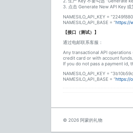
2. 生产 Key 不要勾选 “Generate key 
3. 点击 Generate New API Ke
NAMESILO_API_KEY = “2249f88
NAMESILO_API_BASE = “
https:/
【接口（测试）】
通过电邮联系客服：
Any transactional API operations 
credit card or with account funds
If you do not pass a payment id, 
NAMESILO_API_KEY = “3b10b59c
NAMESILO_API_BASE = “
https://
© 2026 阿蒙的礼物