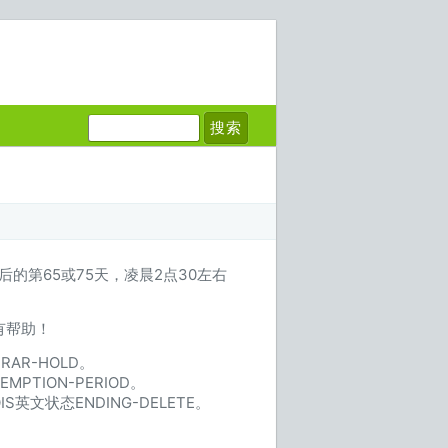
后的第65或75天，凌晨2点30左右
有帮助！
AR-HOLD。
TION-PERIOD。
状态ENDING-DELETE。