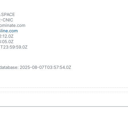
.SPACE
2-CNIC
nominate.com
nline.com
:12.0Z
8:05.0Z
8T23:59:59.0Z
tabase: 2025-08-07T03:57:54.0Z