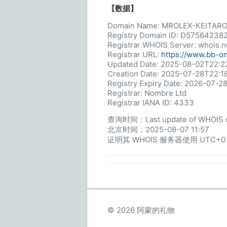
【数据】
Domain Name: MROLEX-KEITARO
Registry Domain ID: D57564238
Registrar WHOIS Server: whois.
Registrar URL:
https://www.bb-o
Updated Date: 2025-08-02T22:22
Creation Date: 2025-07-28T22:1
Registry Expiry Date: 2026-07-2
Registrar: Nombre Ltd
Registrar IANA ID: 4333
查询时间：Last update of WHOIS da
北京时间：2025-08-07 11:57
证明其 WHOIS 服务器使用 UTC+0
© 2026 阿蒙的礼物