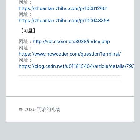
网址：
https://zhuanlan.zhihu.com/p/100812661
网址：
https://zhuanlan.zhihu.com/p/100648858
【习题】
网址：
http://ybt.ssoier.cn:8088/index.php
网址：
https://www.nowcoder.com/questionTerminal/
网址：
https://blog.csdn.net/u011815404/article/details/793
© 2026 阿蒙的礼物