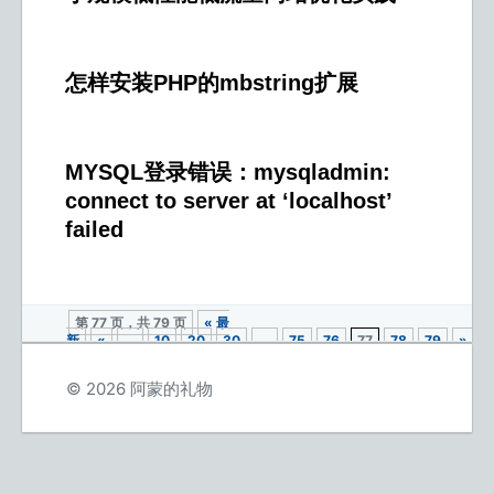
怎样安装PHP的mbstring扩展
MYSQL登录错误：mysqladmin:
connect to server at ‘localhost’
failed
第 77 页，共 79 页
« 最
新
«
...
10
20
30
...
75
76
77
78
79
»
© 2026 阿蒙的礼物